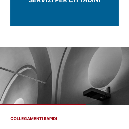
SERVIZI PER CITTADINI
La Segreteria rimarrà
chiusa dal 10 al 31
agosto compresi.
COLLEGAMENTI RAPIDI